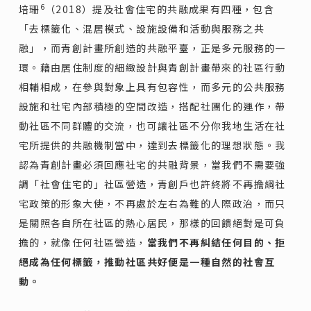
6
培珊
（2018）提及社會住宅的共融成果有四種，包含
「去標籤化、混居模式、設施設備和活動與服務之共
融」，而青創計畫所創造的共融平臺，正是多元服務的一
環。藉由居住制度的細緻設計與青創計畫帶來的社區行動
相輔相成，在參與對象上具有包容性，而多元的公共服務
設施和社宅內部積極的空間改造，搭配社團化的運作，帶
動社區不同群體的交流，也可讓社區不分你我地生活在社
宅所提供的共融機制當中，達到去標籤化的理想狀態。我
認為青創計畫必須回應社宅的共融背景，當我們不需要強
調「社會住宅的」社區營造，青創戶也許終將不再擔綱社
宅政策的形象大使，不再處於左右為難的人際政治，而只
是關照各自所在社區的熱心居民，那樣的回饋絕對是可負
擔的，就像任何社區營造，
當我們不再糾結任何目的、拒
絕成為任何標籤，推動社區共好便是一種自然的社會互
動。