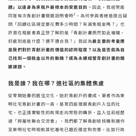
饋」以達身為承租戶最根本的安居目的
。因此，我經常能
3
同理每次青創計畫徵選說明會時
，為何參與者總是提出疑
問「回饋社區規定要花費多少時間？有減免租金嗎？」也
許潛在租屋者真正想了解的是「青創計畫既然如此複雜，
好處到底是什麼？適不適合我？」我認為
最主要的考量應
是我們對於青創計畫的價值的認同程度？以及是否能為自
己找到一個租金以外的動機？成為永續經營青創計畫的關
鍵課題。
我是誰？我在哪？進社區的集體焦慮
從零開始養的居住文化，始於青創戶的養成。筆者作為東
明社宅青創計畫的一員，是第四座徵選青創戶入住的社
宅，也正逢實驗性的政策走向常態的轉折，且入住前經歷
過「跨基地聯合交流會」，我們都了解青創檢核機制運作
至東明社宅時相較其他基地已趨近穩定和完善，比如行政