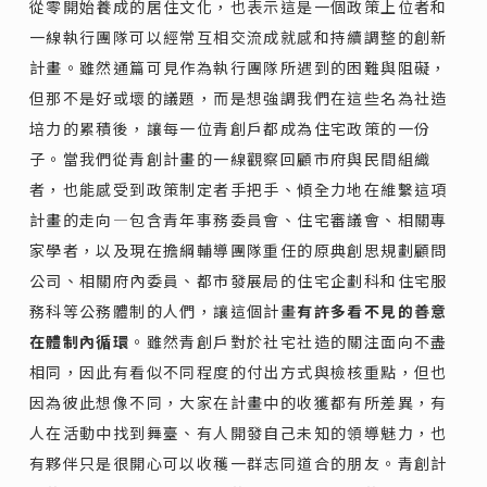
從零開始養成的居住文化，也表示這是一個政策上位者和
一線執行團隊可以經常互相交流成就感和持續調整的創新
計畫。雖然通篇可見作為執行團隊所遇到的困難與阻礙，
但那不是好或壞的議題，而是想強調我們在這些名為社造
培力的累積後，讓每一位青創戶都成為住宅政策的一份
子。當我們從青創計畫的一線觀察回顧市府與民間組織
者，也能感受到政策制定者手把手、傾全力地在維繫這項
計畫的走向—包含青年事務委員會、住宅審議會、相關專
家學者，以及現在擔綱輔導團隊重任的原典創思規劃顧問
公司、相關府內委員、都市發展局的住宅企劃科和住宅服
務科等公務體制的人們，讓這個計畫
有許多看不見的善意
在體制內循環
。雖然青創戶對於社宅社造的關注面向不盡
相同，因此有看似不同程度的付出方式與檢核重點，但也
因為彼此想像不同，大家在計畫中的收獲都有所差異，有
人在活動中找到舞臺、有人開發自己未知的領導魅力，也
有夥伴只是很開心可以收穫一群志同道合的朋友。青創計