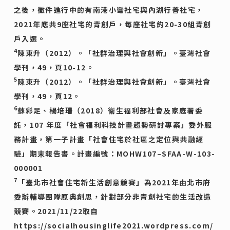
之後，徵件進行中的有南港小彎社宅與內湖行善社宅，
2021年底共9座社宅的青創戶，每座社宅約20-30組青創
戶入選。
4
陳東升（2012）。「社群治理與社會創新」。臺灣社會
學刊，49，頁10-12。
5
陳東升（2012）。「社群治理與社會創新」。臺灣社會
學刊，49，頁12。
6
蘇彩足、楊培珊（2018）衛生福利部社會及家庭署委
託，107 年度「社會福利科技計畫趨勢研討專案」委外服
務計畫，第一子計畫「社會住宅於社區之定位與共融經
驗」期末報告書。計畫編號：MOHW107–SFAA-W-103-
000001
7
「臺北市社會住宅新生活創意競賽」為2021年由北市府
委辦輔導團隊原典創思，針對部分非青創社宅的生活改造
競賽。2021/11/22取自
https://socialhousinglife2021.wordpress.com/