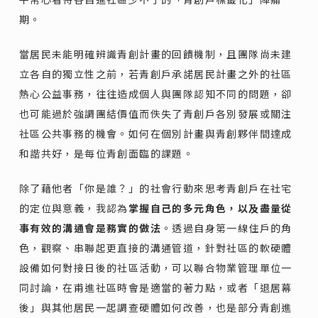
期。
當居民未能明確辨識青創計畫的回饋機制，且團隊尚未建
立各自的獨立性之前，若青創戶承諾居民計畫之外的社區
熱心公益事務，往往造成個人與團隊認知不同的問題，卻
也可能過於強調團結價值而佚失了青創戶各別發展或關注
社區公共事務的機會。如何在個別計畫與青創夥伴間達成
和諧共好，是每位青創面臨的課題。
除了藉他者「你是誰？」的社會行動來思考青創戶在社宅
的定位與意義，我認為
掌握自己的多元角色，以及盡量從
事有效的溝通會是務實的做法
。透過自身第一線住戶的角
色，觀察、串聯起更直接的溝通管道，針對社區的軟硬體
設備如何對接日後的社區活動，可以聯合物業管理單位一
同討論，在甫進社區時會是適當的著力點，或者「退居幕
後」與其他居民一起調查硬體如何改善，也是部分青創進