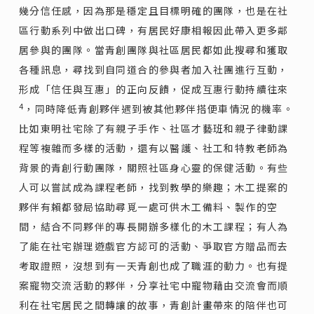
幾分信任感，因為那是穩定且目標明確的團隊，也是在社
區行動系列中做出口碑，有居民好康相報因此帶入更多鄰
居參與的團隊。當青創團隊與社區居民都如此搜尋和獲取
各種訊息，尋找到自同道合的參與者加入社團進行互動，
形成「信任與互惠」的正向反饋，促成互惠行動持續往來
4
，同時降低青創夥伴遇到被其他夥伴搭便車情況的機率。
比如東明社宅除了有親子手作、社區才藝班和親子律動課
程等複雜而多樣的活動，還有以醫護、社工和特教老師為
背景的青創行動團隊，關照社區身心靈的保健活動。有些
人可以嘗試成為課程老師，找到教學的樂趣；木工提案的
夥伴有賴都發局協助尋覓一處可供木工備料、製作的空
間，結合不同夥伴的專長開辦多樣化的木工課程；有人為
了能在社宅辦理遊戲官方認可的活動、爭取官方贈品而去
考取證照，沒想到有一天青創也成了職涯的動力。也有提
案寵物交流活動的夥伴，分享社宅中寵物藉由交流會而順
利在社宅居民之間轉讓的故事，青創計畫帶來的陪伴也可