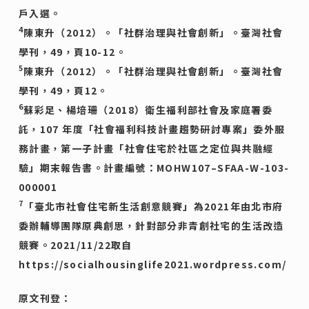
戶入選。
4
陳東升（2012）。「社群治理與社會創新」。臺灣社會
學刊，49，頁10-12。
5
陳東升（2012）。「社群治理與社會創新」。臺灣社會
學刊，49，頁12。
6
蘇彩足、楊培珊（2018）衛生福利部社會及家庭署委
託，107 年度「社會福利科技計畫趨勢研討專案」委外服
務計畫，第一子計畫「社會住宅於社區之定位與共融經
驗」期末報告書。計畫編號：MOHW107–SFAA-W-103-
000001
7
「臺北市社會住宅新生活創意競賽」為2021年由北市府
委辦輔導團隊原典創思，針對部分非青創社宅的生活改造
競賽。2021/11/22取自
https://socialhousinglife2021.wordpress.com/
原文刊登：