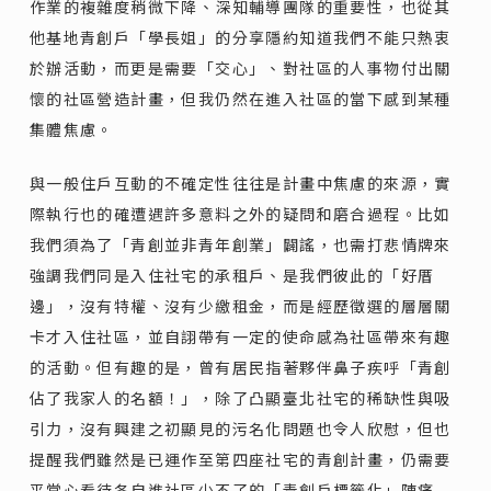
作業的複雜度稍微下降、深知輔導團隊的重要性，也從其
他基地青創戶「學長姐」的分享隱約知道我們不能只熱衷
於辦活動，而更是需要「交心」、對社區的人事物付出關
懷的社區營造計畫，但我仍然在進入社區的當下感到某種
集體焦慮。
與一般住戶互動的不確定性往往是計畫中焦慮的來源，實
際執行也的確遭遇許多意料之外的疑問和磨合過程。比如
我們須為了「青創並非青年創業」闢謠，也需打悲情牌來
強調我們同是入住社宅的承租戶、是我們彼此的「好厝
邊」，沒有特權、沒有少繳租金，而是經歷徵選的層層關
卡才入住社區，並自詡帶有一定的使命感為社區帶來有趣
的活動。但有趣的是，曾有居民指著夥伴鼻子疾呼「青創
佔了我家人的名額！」，除了凸顯臺北社宅的稀缺性與吸
引力，沒有興建之初顯見的污名化問題也令人欣慰，但也
提醒我們雖然是已運作至第四座社宅的青創計畫，仍需要
平常心看待各自進社區少不了的「青創戶標籤化」陣痛