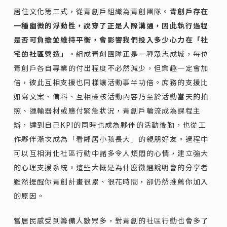
居住文化第二式，從青創戶組織為青創團隊。
青創戶存在
一種幽微的浮動性，說穿了正是人際溝通，因此執行過程
是否可負擔並維持平衡，會影響我們投入多少心力在「社
宅的社區營造」
。組成青創團隊正是一種眾志成城，每位
青創戶各自專業的付出程度不必然減少，但樂趣一定會加
倍，彼此互相支援也同樣讓活動事半功倍。庶務的支援比
如寫文案、備料、互相檢核活動內容乃至於活動當天的拍
照、運輸器材或應付緊急狀況，青創戶輪流成為課程主
辦，達到自己KPI的同時也成為夥伴的活動後勤，也從工
作夥伴漸次成為「看鄰居小孩長大」的親朋好友。過程中
可以互相消化社區行動中諸多令人煩悶的心情，建立強大
的心理支援系統。這些大概是為什麼徵選說明會的分享者
雖然提醒你青創計畫很累、很花時間，卻仍然推薦你加入
的原因。
當居民感受到籌備人數眾多，對青創的社區行動也會多了