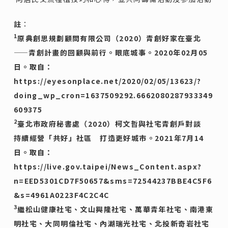
註
：
1
原典創思規劃顧問有限公司（2020）青創好家在臺北
——青創計畫的回顧與前行。眼底城事。2020年02月05
日。取自：
https://eyesonplace.net/2020/02/05/13623/?
doing_wp_cron=1637509292.6662080287933349
609375
2
臺北市政府秘書處（2020）柯文哲與社宅青創戶對談
持續經營「共好」社區 打造更好城市。2021年7月14
日。取自：
https://live.gov.taipei/News_Content.aspx?
n=EED5301CD7F50657&sms=72544237BBE4C5F6
&s=4961A0223F4C2C4C
3
繼松山健康社宅、文山興隆社宅、萬華青年社宅、南港東
明社宅、大同明倫社宅、內湖瑞光社宅、北投新奇岩社宅