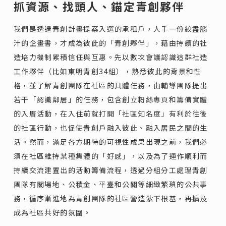
抓資源、找頭人、錨定青創夥伴
我們是透過青創計畫提案入選的承租戶，人手一份絞盡腦
汁的企畫書，才成為彼此的「青創夥伴」，藉由持續的社
造培力機制累積信任與互惠。先以數次會議認識這群社造
工作夥伴（比如東明青創34組），熟悉彼此的背景和性
格，並了解青創團隊在社區的具體任務，由輔導團隊提出
若干「認識鄰居」的任務，包含創立粉絲專頁和籌備實體
的入厝活動，在入住前就打開「社區知名度」有利於往後
的社區行動，也促使青創戶融入彼此、融入居民之間的生
活。然而，滿足各方期待的可視性成果出現之前，我們必
須在社區維持某種集體的「好感」，以及為了運作順利而
持續交流建置出的活動籌備流程，透過分組分工處理青創
團隊有關場地、公積金、平臺和公關等細緻繁瑣的公共事
務，循序漸進地為青創團隊的社區營造紮下根基，再擴及
成為社區共好的氛圍。