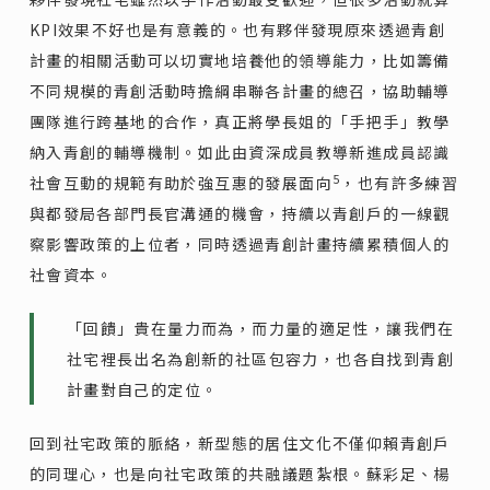
KPI效果不好也是有意義的。也有夥伴發現原來透過青創
計畫的相關活動可以切實地培養他的領導能力，比如籌備
不同規模的青創活動時擔綱串聯各計畫的總召，協助輔導
團隊進行跨基地的合作，真正將學長姐的「手把手」教學
納入青創的輔導機制。如此由資深成員教導新進成員認識
5
社會互動的規範有助於強互惠的發展面向
，也有許多練習
與都發局各部門長官溝通的機會，持續以青創戶的一線觀
察影響政策的上位者，同時透過青創計畫持續累積個人的
社會資本。
「回饋」貴在量力而為，而力量的適足性，讓我們在
社宅裡長出名為創新的社區包容力，也各自找到青創
計畫對自己的定位。
回到社宅政策的脈絡，新型態的居住文化不僅仰賴青創戶
的同理心，也是向社宅政策的共融議題紮根。蘇彩足、楊