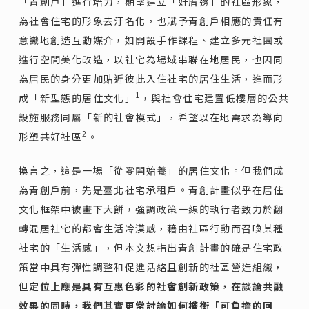
「青創戶」進行培力，期望建立「好厝邊」的社區形象，
為社會住宅的形象去汙名化，也賦予青創戶相應的責任有
意識地創造互動媒介，如開設手作課程、建立多元社團或
進行空間美化改造，以社宅為場域串聯在地居民，也因同
為居民的身分更加貼近彼此入住社宅的居住生活，進而形
1
成「新型態的居住文化」
，與社會住宅建置低樓層的公共
設施服務同屬「新的社會模式」，希望以在地需求為導向
2
形塑共好社區
。
換言之，這是一場「從零開始養」的居住文化。但我們成
為青創戶前，先是臺北社宅承租戶。青創計畫似乎在居住
文化框架中被畫下大餅，強調政策一線的執行者致力於翻
轉混居社宅的都會生活冷漠感，藉由社區行動而召喚某種
社宅的「生活感」，但本文想指出青創計畫的確是住宅政
策當中具有彈性調整和促進活絡且創新的社區營造組織，
但
定位上應是具有互惠色彩的社會創新政策，在談論共融
效果的同時，我們其實更常討論如何權衡「可負擔的回