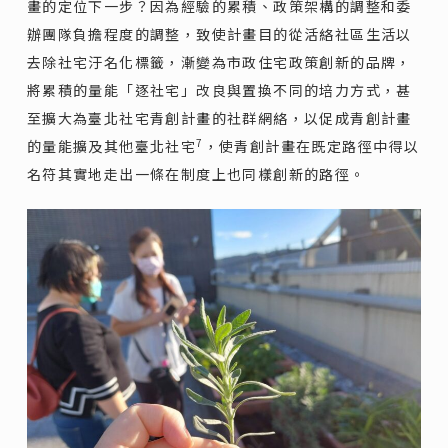
畫的定位下一步？因為經驗的累積、政策架構的調整和委
辦團隊負擔程度的調整，致使計畫目的從活絡社區生活以
去除社宅汙名化標籤，漸變為市政住宅政策創新的品牌，
將累積的量能「逐社宅」改良與置換不同的培力方式，甚
至擴大為臺北社宅青創計畫的社群網絡，以促成青創計畫
7
的量能擴及其他臺北社宅
，使青創計畫在既定路徑中得以
名符其實地走出一條在制度上也同樣創新的路徑。