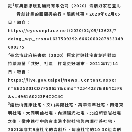
1
註
原典創思規劃顧問有限公司（2020）青創好家在臺北
——青創計畫的回顧與前行。眼底城事。2020年02月05
日。取自：
https://eyesonplace.net/2020/02/05/13623/?
doing_wp_cron=1637509292.6662080287933349
609375
2
臺北市政府秘書處（2020）柯文哲與社宅青創戶對談
持續經營「共好」社區 打造更好城市。2021年7月14
日。取自：
https://live.gov.taipei/News_Content.aspx?
n=EED5301CD7F50657&sms=72544237BBE4C5F6
&s=4961A0223F4C2C4C
3
繼松山健康社宅、文山興隆社宅、萬華青年社宅、南港東
明社宅、大同明倫社宅、內湖瑞光社宅、北投新奇岩社宅
之後，徵件進行中的有南港小彎社宅與內湖行善社宅，
2021年底共9座社宅的青創戶，每座社宅約20-30組青創