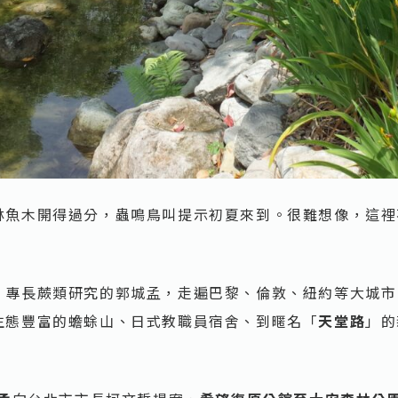
林魚木開得過分，蟲鳴鳥叫提示初夏來到。很難想像，這裡
」專長蕨類研究的郭城孟，走遍巴黎、倫敦、紐約等大城市
生態豐富的蟾蜍山、日式教職員宿舍、到暱名「
天堂路
」的