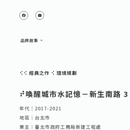
跳
至
主
要
品牌故事
內
容
⠪
⠪
經典之作
⠪
環境規劃
⠞喚醒城市水記憶－新生南路 
年代｜2017-2021
地區｜台北市
業主｜臺北市政府工務局新建工程處