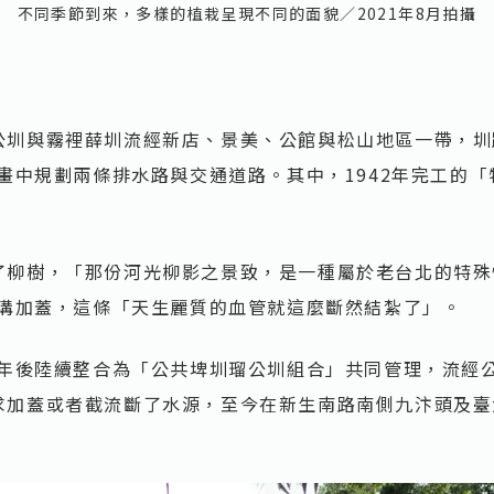
不同季節到來，多樣的植栽呈現不同的面貌／2021年8月拍攝
公圳與霧裡薛圳流經新店、景美、公館與松山地區一帶，圳
計畫中規劃兩條排水路與交通道路。其中，1942年完工的
了柳樹，「那份河光柳影之景致，是一種屬於老台北的特殊
水溝加蓋，這條「天生麗質的血管就這麼斷然結紮了」。
0年後陸續整合為「公共埤圳瑠公圳組合」共同管理，流經
求加蓋或者截流斷了水源，至今在新生南路南側九汴頭及臺