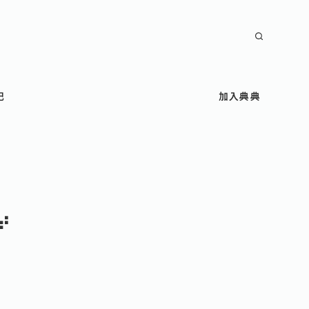
記
加入典典
⠞