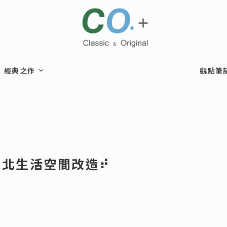
經典之作
觀點筆
 臺北生活空間改造⠞