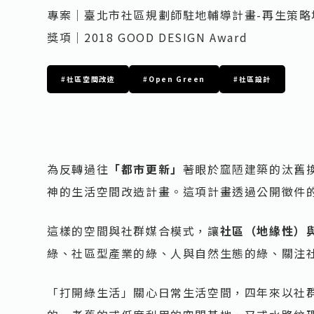
專案｜臺北市社區規劃師駐地輔導計畫-再生策略地區Open
獎項｜2018 GOOD DESIGN Award
#
社區空間改造
#
Open Green
#
社區設計
為反轉過往
「都市更新」
著眼於窳陋建築的汰舊換
神的生活空間改造計畫。這項計畫透過公開徵件
這樣的空間與社群媒合模式，讓
社區（地緣性）
綠、社區型產業的綠、人與自然生態的綠、關注
「打開綠生活」關心日常生活空間，四年來以社