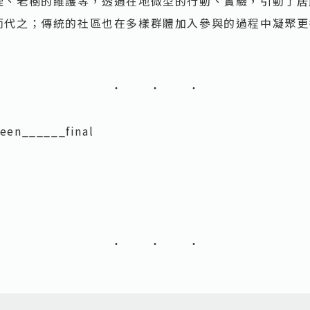
理、老樹的維護等，透過在地微型的行動、實驗，引動了居
而代之；傳統的社區也在多樣群體加入參與的過程中凝聚更
reen______final