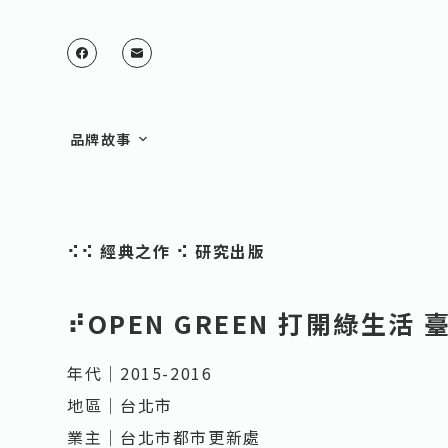
跳
至
主
要
品牌故事
內
容
⠪
⠪
經典之作
⠪
研究出版
⠞OPEN GREEN 打開綠生活
年代｜2015-2016
地區｜台北市
業主｜台北市都市更新處