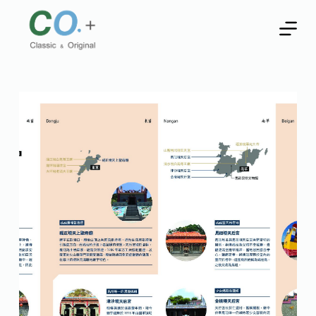
跳
至
主
要
內
容