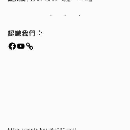
認識我們 ⠕
https://youtu.be/–RgO3CznUI