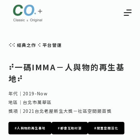
跳
至
主
要
內
⠪
⠪
經典之作
⠪
平台營運
容
⠞一碼IMMA－人與物的再生基
地⠞
年代｜2019-Now
地區｜台北市萬華區
獎項｜2021台北老屋新生大獎－社區空間類首獎
#
人與物的再生基地
#
都會互助村落
#閒置空間活化