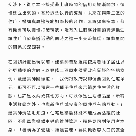
交涉下，從原本不接受非上班時間的借用到逐漸開放，慢
慢建立出來的。基於這些執行的經驗，未來在興隆二區的
住戶、機構與周邊設施如學校的合作，無論頻率多寡，都
有機會可以慢慢打破現狀，及有入住服務計畫的資源挹注
讓住戶自發舉辦活動的同時更進一步交流情感，讓鄰里間
的關係加深固著。
在回饋計畫出現以前，建築師曾想過讓使用者除了居住以
外更積極的方向。以興隆二區原本備受政府質疑的空橋為
例，戴建築師回憶道，「我們跟政府說即便要回到住宅單
元，那可不可以預留一些種子住戶來示範居住生活的樣
態，也許是收納或其他方向，可以像是生活樣品屋，示範
生活樣態之外，也與新住戶或安康的原住戶有點互動。」
建築師清楚地知道，住宅建築最終能不能成為活躍的社
區，不能單靠機構主導的維護管理，還是要回到使用者本
身，「機構為了營運、維護管理，要負擔收容人口的安全