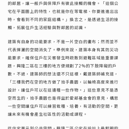
的鄰居，讓一般戶與保障戶有彼此接觸的機會。「這個公
宅在平面圖上的特性，也就是你在等電梯、你要進進出出
時，會看到不同的家庭結構。」換言之，是透過生活的接
觸，拓展住戶生活經驗與對鄰居的認識。
建築有自身的功能要求，不是一片空白的畫布；然而並不
代表揮灑的空間消失了。舉例來說，建築本身有其防災功
能要求，確保住戶在災害發生時疏散到避難區域是重要課
題，興隆二區在三樓的地方便規劃了2%的下肢障礙的戶
數。不過，建築師的想法還不只這樣，戴建築師補充道，
「三樓我們在空的地方做了拾手農園，以輪椅高度來進行
設計，讓住戶可以在這邊種一些作物。」這些意見不是憑
空而生的，拾手農園也是得益於愛鄰基金會的意見，構思
一些空間讓住戶可以練習栽種、培養，有活動的空間，更
讓未來有機會產生社區性的活動或課程。
從住宅單元到公共空間，興隆二區公宅在設計上最鮮明的