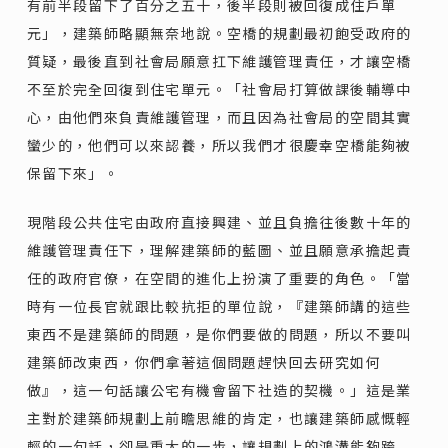
有前半段留下了百分之五十，後半段則被回復成住戶單
元」，建築師略顯無奈地說。空橋的規劃最初飽受政府的
質疑，最後直到社會局願意扛下維護管理責任，才讓空橋
不至於完全回復到住宅單元。「社會局打算做課後輔導中
心，由他們來負責維護管理，而且因為社會局的空間其實
蠻少的，他們可以來認養，所以我們才很慶幸空橋能夠被
保留下來」。
現階段公共住宅由政府直接興建、並且負擔往後數十年的
維護管理責任下，理解建築師的藍圖、並且願意承擔起責
任的政府官僚，在空間的進化上扮演了重要的角色。「當
時有一位長官就跟比較抗拒的單位說，『建築師講的這些
東西不是建築師的問題，是你們要做的問題，所以不要叫
建築師改東西，你們拿著這個問題趕快回去研究如何
做』，這一句話讓公宅有機會留下社造的契機。」這是業
主對於建築師規劃上前瞻思維的肯定，也讓建築師感慨輕
輕的一句話，卻是重大的一步，讓規劃上的鴻溝能夠跨