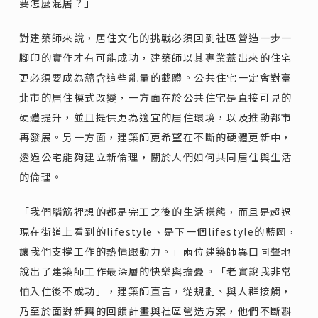
要怎麼混居？」
對建築師來說，居住文化的挑戰必須回到社區營造一步一
腳印的實作才有可能成功，建築師以其專業蓋出來的住宅
更必須要成為蘊含這些能量的載體。公共住宅一定會對臺
北市的居住模式改變，一方面在於公共住宅是直接可見的
硬體提升，並且提供更為適宜的居住環境，以及推動都市
再發展。另一方面，建築師更希望在不斷的硬體更新中，
透過公宅能夠建立新倫理，關於人們如何共同居住與生活
的倫理。
「我們腦筋裡想的都是完工之後的生活樣態，而且是超過
現在街道上看到的lifestyle、是下一個lifestyle的藍圖，
讓我們支撐工作的熱情跟動力。」兩位建築師異口同聲地
說出了建築師工作最深層的快樂與擔憂。「老實說我非常
怕入住後不成功」，建築師直言，從規劃、與人群接觸，
乃至於面對新興的回饋計畫與社區營造方案，他們不斷斟