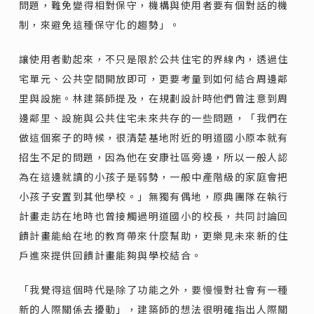
問題，難免變得相對保守，機構與使用者要有個對話的機
制，來避免這種保守化的趨勢」。
讓使用者動起來，不只是限於公共住宅的界線內，透過住
宅單元、公共空間開放即可，更要考量到如何結合周邊鄰
里與設施。林建築師提及，在規劃設計時他們曾注意到周
邊鄰里、設施與公共住宅未來共存的一些問題，「我們在
做這個案子的時候，很清楚基地附近的明道國小原本就有
招生不足的問題，因為他在安康社區旁邊，所以一般人認
為在這邊就讀的小孩子是弱勢，一般中產階級的家庭會把
小孩子安置到其他學校。」無獨有偶地，原典團隊在執行
計畫走訪在地時也曾接觸過明道國小的校長，共同討論回
饋計畫能給在地的教育帶來什麼幫助，更樂見未來新的住
戶進來提供回饋計畫能夠與學校結合。
「我覺得這個時代是除了功能之外，要慢慢對社會有一種
新的人際關係去擾動」，建築師的想法很明確指出人際關