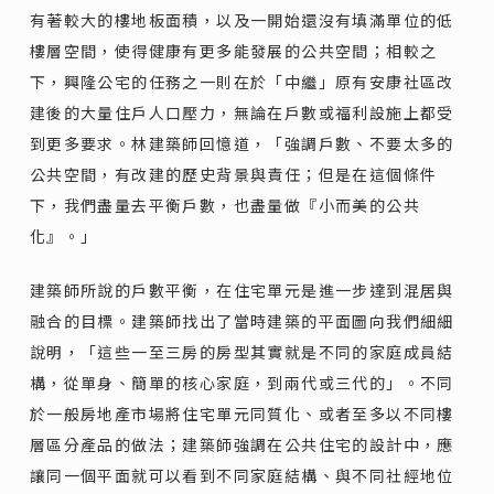
有著較大的樓地板面積，以及一開始還沒有填滿單位的低
樓層空間，使得健康有更多能發展的公共空間；相較之
下，興隆公宅的任務之一則在於「中繼」原有安康社區改
建後的大量住戶人口壓力，無論在戶數或福利設施上都受
到更多要求。林建築師回憶道，「強調戶數、不要太多的
公共空間，有改建的歷史背景與責任；但是在這個條件
下，我們盡量去平衡戶數，也盡量做『小而美的公共
化』。」
建築師所說的戶數平衡，在住宅單元是進一步達到混居與
融合的目標。建築師找出了當時建築的平面圖向我們細細
說明，「這些一至三房的房型其實就是不同的家庭成員結
構，從單身、簡單的核心家庭，到兩代或三代的」。不同
於一般房地產市場將住宅單元同質化、或者至多以不同樓
層區分產品的做法；建築師強調在公共住宅的設計中，應
讓同一個平面就可以看到不同家庭結構、與不同社經地位