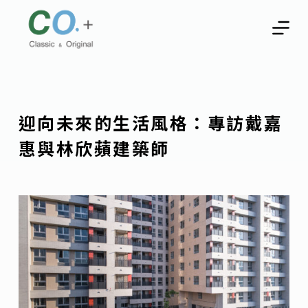
跳
至
主
要
內
容
迎向未來的生活風格：專訪戴嘉
惠與林欣蘋建築師