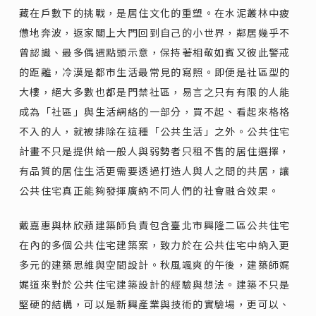
藏在戶數下的挑戰，是居住文化的重塑。在水泥叢林中疲
憊地奔波，返家關上大門回到自己的小世界，鄰居幾乎不
曾認識、最多偶遇點頭示意，保持著相敬如賓又彼此警戒
的距離，冷漠是都市生活最常見的寫照。即便是社區型的
大樓，絕大多數也都是門禁社區，易言之只有有限的人能
成為「社區」與生活網絡的一部分，買不起、看起來格格
不入的人，就被排除在這種「公共生活」之外。公共住宅
計畫不只是提供給一般人與弱勢者只租不售的居住選擇，
有品質的居住生活更需要透過打造人與人之間的共居，讓
公共住宅真正能夠發揮廣納不同人們的社會融合效果。
戴嘉惠與林欣蘋建築師負責包含臺北市興隆二區公共住宅
在內的多個公共住宅建築案，致力於在公共住宅中納入更
多元的建築思維與空間設計。秋風颯爽的午後，建築師娓
娓道來對於公共住宅建築設計的經驗與想法。建築不只是
堅硬的結構，可以是新興產業與技術的實驗場，更可以、