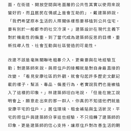
面，在街道、開放空間與地面層的公共性其實以使用來說
蠻好的，而且居民在情感上是會互助的」，戴建築師說，
「我們希望原本生活的人際關係樣態要移植到公共住宅，
要有別於一般都市的社交冷漠。」建築設計在現代主義下
對於機能性的偏重，到了當代成為建築師反思的目標，重
新找尋人性、社會互動與社區營造的可能性。
改建不該是毫無關聯地粗暴介入，更需要與在地經驗互
動；對建築師來說，與原住戶的接觸就是對自身最直接的
改變。「看見安康社區的外觀，就會勾起許多歷史文獻記
載的樣子，幫派、毒品、偏差行為，老實說我們也是被植
入了這樣的印象。」林建築師坦白地說，「但是在施工說
明會上，願意走出來的那一群人，你真的不知道他們就是
安康平宅的住戶。」居住環境、租金補貼與生活狀況，平
宅的原住戶與建築師分享這些經驗，不只扭轉了建築師的
印象，更是建築師的信心支持，讓原住戶對改善生活的期