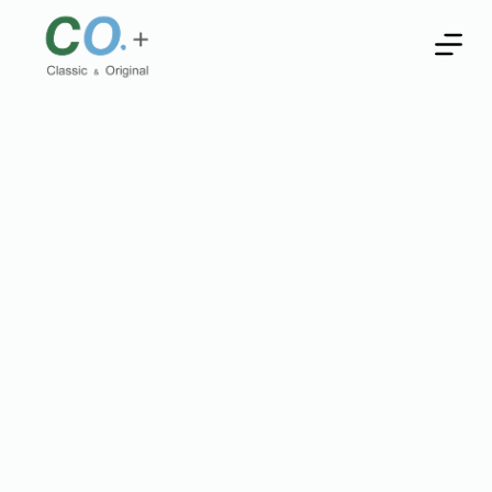
跳
至
主
要
內
容